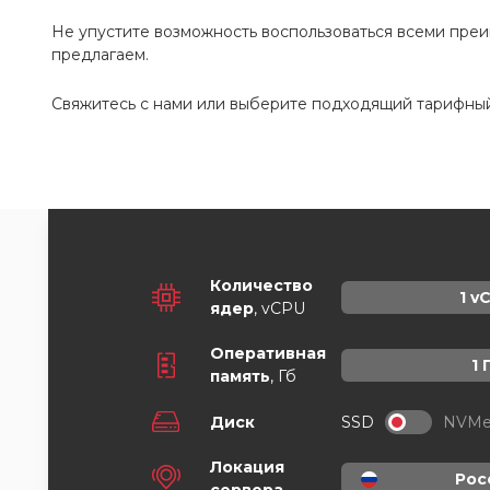
Не упустите возможность воспользоваться всеми преим
предлагаем.
Свяжитесь с нами или выберите подходящий тарифный
Количество
1
vC
ядер
, vCPU
Оперативная
1
память
,
Гб
Диск
SSD
NVM
Локация
Рос