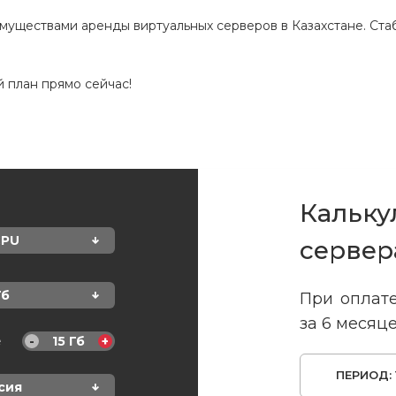
уществами аренды виртуальных серверов в Казахстане. Стаби
 план прямо сейчас!
Кальку
PU
сервер
Гб
При оплате
за 6 месяце
e
15
Гб
-
+
ПЕРИОД:
сия