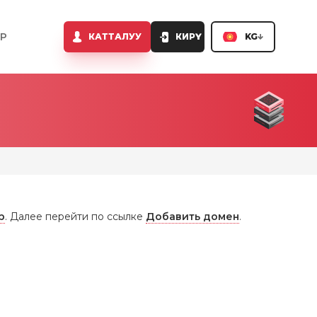
Р
КАТТАЛУУ
КИРҮҮ
KG
р
. Далее перейти по ссылке
Добавить домен
.