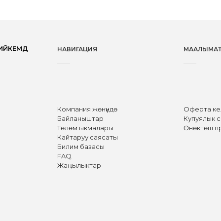
ЙКЕМДҮҮ
НАВИГАЦИЯ
МААЛЫМА
Компания жөнүндө
Оферта к
Байланыштар
Купуялык 
Төлөм ыкмалары
Өнөктөш п
Кайтаруу саясаты
Билим базасы
FAQ
Жаңылыктар