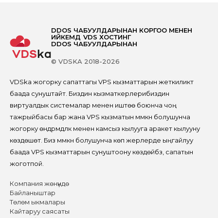
DDOS ЧАБУУЛДАРЫНАН КОРГОО МЕНЕН
ИЙКЕМДҮҮ VDS ХОСТИНГ
DDOS ЧАБУУЛДАРЫНАН
© VDSKA 2018-2026
VDSka жогорку сапаттагы VPS кызматтарын жеткиликтүү
баада сунуштайт. Биздин кызматкерлерибиздин
виртуалдык системалар менен иштөө боюнча чоң
тажрыйбасы бар жана VPS кызматын мүмкүн болушунча
жогорку өндүрүмдүүлүк менен камсыз кылууга аракет кылууну
көздөшөт. Биз мүмкүн болушунча көп жерлерде ыңгайлуу
баада VPS кызматтарын сунуштоону көздөйбүз, сапатын
жоготпой.
Компания жөнүндө
Байланыштар
Төлөм ыкмалары
Кайтаруу саясаты