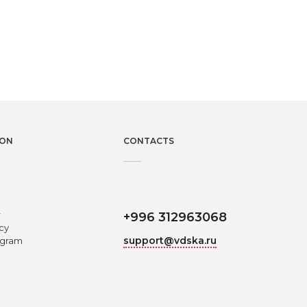
ION
CONTACTS
r
+996 312963068
icy
support@vdska.ru
ogram